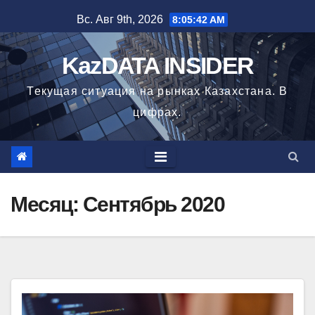
Перейти
Вс. Авг 9th, 2026
8:05:43 AM
к
содержимому
KazDATA INSIDER
Текущая ситуация на рынках Казахстана. В
цифрах.
Месяц: Сентябрь 2020