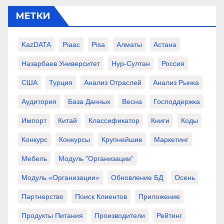
МЕТКИ
KazDATA
Piaac
Pisa
Алматы
Астана
Назарбаев Университет
Нур-Султан
Россия
США
Турция
Анализ Отраслей
Анализ Рынка
Аудитория
База Данных
Весна
Господдержка
Импорт
Китай
Классификатор
Книги
Коды
Конкурс
Конкурсы
Крупнейшие
Маркетинг
Мебель
Модуль "Организации"
Модуль «Организации»
Обновление БД
Осень
Партнерство
Поиск Клиентов
Приложение
Продукты Питания
Производители
Рейтинг