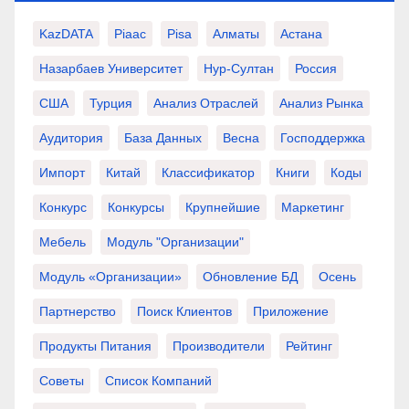
KazDATA
Piaac
Pisa
Алматы
Астана
Назарбаев Университет
Нур-Султан
Россия
США
Турция
Анализ Отраслей
Анализ Рынка
Аудитория
База Данных
Весна
Господдержка
Импорт
Китай
Классификатор
Книги
Коды
Конкурс
Конкурсы
Крупнейшие
Маркетинг
Мебель
Модуль "Организации"
Модуль «Организации»
Обновление БД
Осень
Партнерство
Поиск Клиентов
Приложение
Продукты Питания
Производители
Рейтинг
Советы
Список Компаний