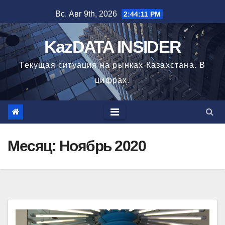
Перейти
Вс. Авг 9th, 2026
2:44:12 PM
к
содержимому
KazDATA INSIDER
Текущая ситуация на рынках Казахстана. В
цифрах.
Месяц: Ноябрь 2020