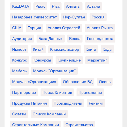
KazDATA
Piaac
Pisa
Алматы
Астана
Назарбаев Университет
Нур-Султан
Россия
США
Турция
Анализ Отраслей
Анализ Рынка
Аудитория
База Данных
Весна
Господдержка
Импорт
Китай
Классификатор
Книги
Коды
Конкурс
Конкурсы
Крупнейшие
Маркетинг
Мебель
Модуль "Организации"
Модуль «Организации»
Обновление БД
Осень
Партнерство
Поиск Клиентов
Приложение
Продукты Питания
Производители
Рейтинг
Советы
Список Компаний
Строительные Компании
Строительство