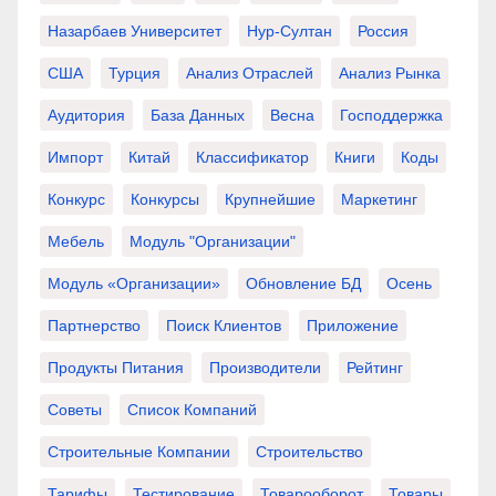
Назарбаев Университет
Нур-Султан
Россия
США
Турция
Анализ Отраслей
Анализ Рынка
Аудитория
База Данных
Весна
Господдержка
Импорт
Китай
Классификатор
Книги
Коды
Конкурс
Конкурсы
Крупнейшие
Маркетинг
Мебель
Модуль "Организации"
Модуль «Организации»
Обновление БД
Осень
Партнерство
Поиск Клиентов
Приложение
Продукты Питания
Производители
Рейтинг
Советы
Список Компаний
Строительные Компании
Строительство
Тарифы
Тестирование
Товарооборот
Товары