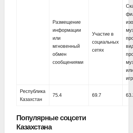
Ск
фи
Размещение
из
информации
му
Участие в
или
пр
социальных
мгновенный
ви
сетях
обмен
пр
сообщениями
муз
ил
иг
Республика
75.4
69.7
63.
Казахстан
Популярные соцсети
Казахстана